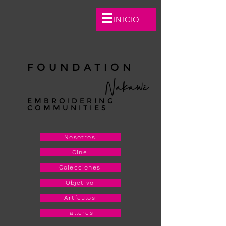
INICIO
FOUNDATION
Nakawé
EMBROIDERING
COMMUNITIES
Nosotros
Cine
Colecciones
Objetivo
Artículos
Talleres