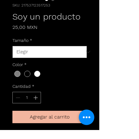
SKU: 217537123517253
Soy un producto
Precio
25,00 MXN
Tamaño
*
Color
*
Cantidad
*
Agregar al carrito
Soy la descripción de un 