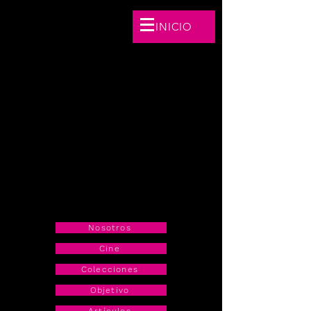
INICIO
FUNDACIÓN
Nakawé
BORDANDO
COMUNIDADES
Nosotros
Cine
Colecciones
Objetivo