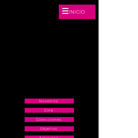
INICIO
FUNDACIÓN
Nakawé
BORDANDO
COMUNIDADES
Nosotros
Cine
Colecciones
Objetivo